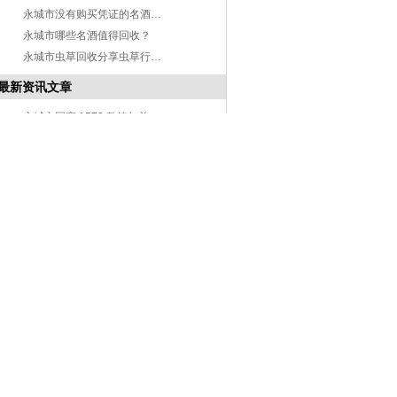
永城市没有购买凭证的名酒能回收吗？
永城市哪些名酒值得回收？
永城市虫草回收分享虫草行业资讯
最新资讯文章
永城市国窖 1573 整箱与单瓶回收价格区别详解
永城市五粮液普五不同年份回收价格差异解析
永城市陈年飞天茅台酒回收价值评估指南
永城市黄金回收的流程是怎样的？
永城市黄金回收会有损耗费吗？
永城市回收商如何鉴定黄金纯度？
永城市黄金回收价格是如何确定的？
永城市老酒回收有什么特殊要求吗
永城市线上名酒回收平台安全吗？
永城市没有购买凭证的名酒能回收吗？
永城市哪些名酒值得回收？
永城市虫草回收分享虫草行业资讯