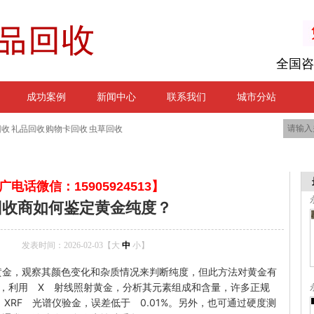
全国咨
成功案例
新闻中心
联系我们
城市分站
回收 礼品回收 购物卡回收 虫草回收
电话微信：15905924513】
回收商如何鉴定黄金纯度？
发表时间：2026-02-03【
大
中
小
】
黄金，观察其颜色变化和杂质情况来判断纯度，但此方法对黄金有
，利用 X 射线照射黄金，分析其元素组成和含量，许多正规
XRF 光谱仪验金，误差低于 0.01%。另外，也可通过硬度测